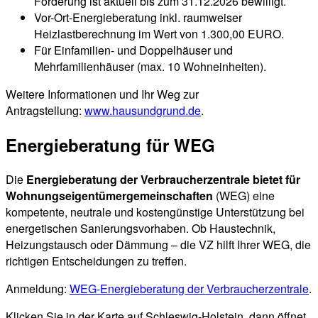
Förderung ist aktuell bis zum 31.12.2026 bewilligt.
Vor-Ort-Energieberatung inkl. raumweiser
Heizlastberechnung im Wert von 1.300,00 EURO.
Für Einfamilien- und Doppelhäuser und
Mehrfamilienhäuser (max. 10 Wohneinheiten).
Weitere Informationen und Ihr Weg zur
Antragstellung:
www.hausundgrund.de
.
Energieberatung für WEG
Die
Energieberatung der Verbraucherzentrale bietet für
Wohnungseigentümergemeinschaften
(WEG) eine
kompetente, neutrale und kostengünstige Unterstützung bei
energetischen Sanierungsvorhaben. Ob Haustechnik,
Heizungstausch oder Dämmung – die VZ hilft Ihrer WEG, die
richtigen Entscheidungen zu treffen.
Anmeldung:
WEG-Energieberatung der Verbraucherzentrale
.
Klicken Sie in der Karte auf Schleswig-Holstein, dann öffnet